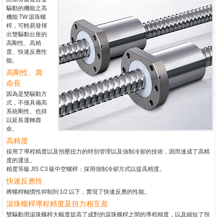
驅動的機能之高
機能
TW
滾珠螺
桿，可輕易發揮
出雙驅動台座的
高剛性、高精
度、快速反應性
能。
高剛性、壽
命長
因為是雙驅動方
式，不僅具備高
系統剛性、也得
以延長運轉壽
命。
高精度
採用了導程精度以及預壓扭力的特別管理以及強制冷卻的技術，因而達成了高精
度的運送。
精度等級
JIS C3
級中空螺桿：採用強制冷卻方式以提高精度。
快速反應性
將螺桿軸慣性抑制到
1/2
以下，實現了快速反應的性能。
滾珠螺桿導程精度及扭力相互差
雙驅動用滾珠螺桿大幅度提高了成對的滾珠螺桿之間的導程精度，以及縮短了預