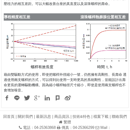
壓杻力的相互差距。可以大幅改善台座的真直度以及滾珠螺桿的壽命。
導程精度相互差
滾珠螺桿熱膨脹位置相互差
螺桿有效長度
時間
t, h
藉由雙驅動方式的使用，即使把螺桿外徑縮小一號，仍然擁有高剛性、長壽命 透
過使用兩支螺桿的方式，可以得到比使用一支時更高的系統剛性，並能設計出壽
命更長的運轉驅動機構。因為縮小螺桿軸徑尺寸縮小，即使是使用兩支螺桿也不
會增加噪音。
回首頁
|
關於我們
|
最新訊息
|
商品資訊
|
技術&特色
|
檔案下載
|
聯絡我們
繁體
電話：04-25363868
傳真：04-25366299
Mail：