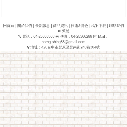
回首頁
|
關於我們
|
最新訊息
|
商品資訊
|
技術&特色
|
檔案下載
|
聯絡我們
繁體
電話：04-25363868
傳真：04-25366299
Mail：
horng.shing88@gmail.com
地址：420台中市豐原區豐南街240巷304號